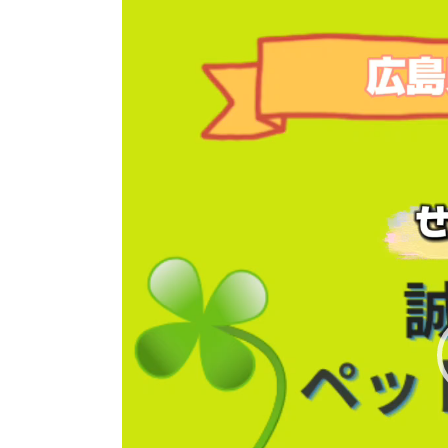
動
画
プ
レ
ー
ヤ
ー