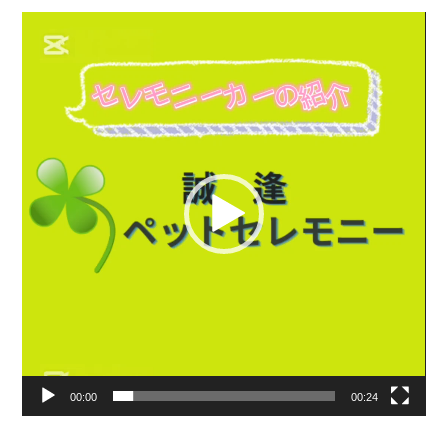
動
画
プ
レ
ー
ヤ
ー
00:00
00:24