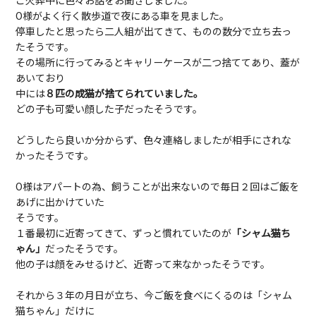
ご火葬中に色々お話をお聞きしました。
O様がよく行く散歩道で夜にある車を見ました。
停車したと思ったら二人組が出てきて、ものの数分で立ち去っ
たそうです。
その場所に行ってみるとキャリーケースが二つ捨ててあり、蓋が
あいており
中には
８匹の成猫が捨てられていました。
どの子も可愛い顔した子だったそうです。
どうしたら良いか分からず、色々連絡しましたが相手にされな
かったそうです。
O様はアパートの為、飼うことが出来ないので毎日２回はご飯を
あげに出かけていた
そうです。
１番最初に近寄ってきて、ずっと慣れていたのが
「シャム猫ち
ゃん」
だったそうです。
他の子は顔をみせるけど、近寄って来なかったそうです。
それから３年の月日が立ち、今ご飯を食べにくるのは「シャム
猫ちゃん」だけに