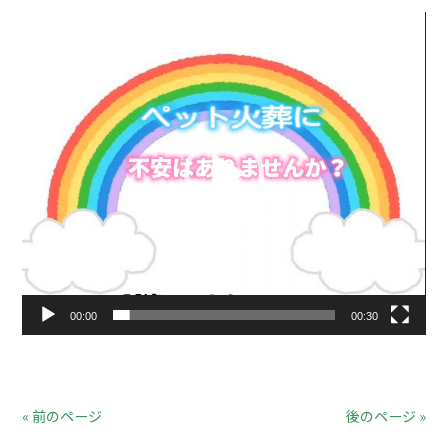
動
画
プ
レ
ー
ヤ
ー
00:00
00:30
« 前のページ
後のページ »