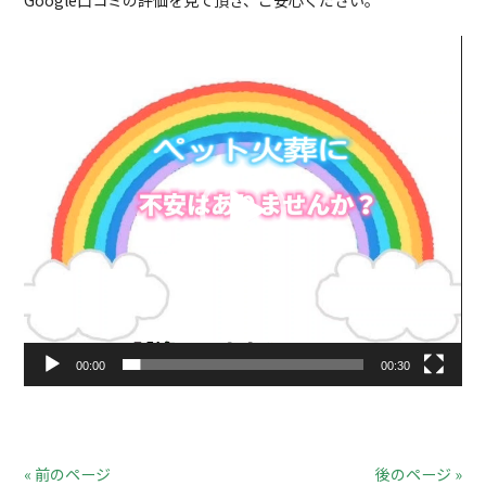
Google口コミの評価を見て頂き、ご安心ください。
動
画
プ
レ
ー
ヤ
ー
00:00
00:30
« 前のページ
後のページ »